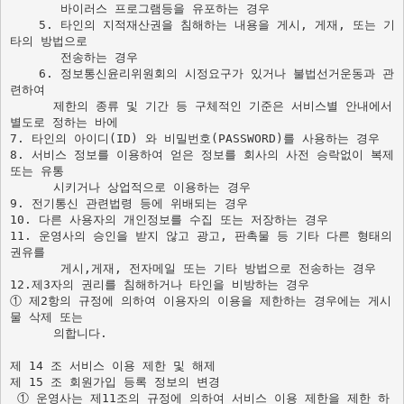
       바이러스 프로그램등을 유포하는 경우     

    5. 타인의 지적재산권을 침해하는 내용을 게시, 게재, 또는 기
타의 방법으로  

       전송하는 경우     

    6. 정보통신윤리위원회의 시정요구가 있거나 불법선거운동과 관
      제한의 종류 및 기간 등 구체적인 기준은 서비스별 안내에서 
별도로 정하는 바에 
7. 타인의 아이디(ID) 와 비밀번호(PASSWORD)를 사용하는 경우     

8. 서비스 정보를 이용하여 얻은 정보를 회사의 사전 승락없이 복제 
또는 유통 

      시키거나 상업적으로 이용하는 경우     

9. 전기통신 관련법령 등에 위배되는 경우 

10. 다른 사용자의 개인정보를 수집 또는 저장하는 경우     

11. 운영사의 승인을 받지 않고 광고, 판촉물 등 기타 다른 형태의 
권유를  

       게시,게재, 전자메일 또는 기타 방법으로 전송하는 경우 

12.제3자의 권리를 침해하거나 타인을 비방하는 경우  

① 제2항의 규정에 의하여 이용자의 이용을 제한하는 경우에는 게시
물 삭제 또는 

      의합니다.

제 15 조 회원가입 등록 정보의 변경 
 ① 운영사는 제11조의 규정에 의하여 서비스 이용 제한을 제한 하