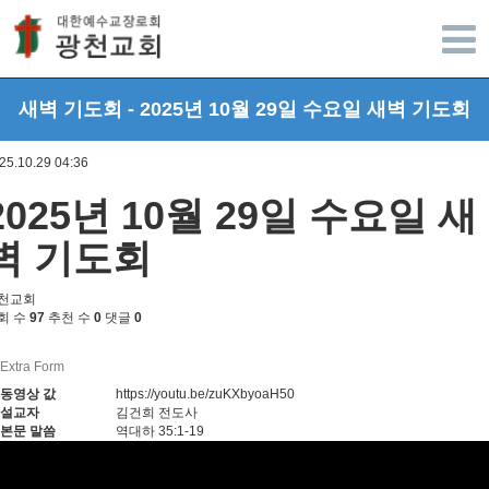
광주광천교회
새벽 기도회 - 2025년 10월 29일 수요일 새벽 기도회
25.10.29 04:36
2025년 10월 29일 수요일 새
벽 기도회
천교회
회 수
97
추천 수
0
댓글
0
Extra Form
동영상 값
https://youtu.be/zuKXbyoaH50
설교자
김건희 전도사
본문 말씀
역대하 35:1-19