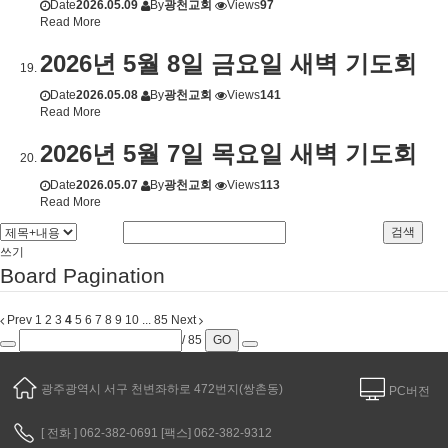
Date
2026.05.09
By
광천교회
Views
97
Read More
2026년 5월 8일 금요일 새벽 기도회
Date
2026.05.08
By
광천교회
Views
141
Read More
2026년 5월 7일 목요일 새벽 기도회
Date
2026.05.07
By
광천교회
Views
113
Read More
검색
쓰기
Board Pagination
Prev
1
2
3
4
5
6
7
8
9
10
...
85
Next
/ 85
GO
광주광역시 서구 천변좌하로 472번지(쌍촌동)
PC버전
[ 전화 ]
062-382-0691
[팩스] 062-382-9312