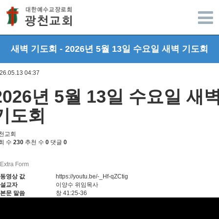
광주광천교회
새벽 기도회 - 2026년 5월 13일 수요일 새벽 기도회
26.05.13 04:37
2026년 5월 13일 수요일 새
기도회
천교회
회 수
230
추천 수
0
댓글
0
Extra Form
동영상 값
https://youtu.be/-_Hf-qZCtig
설교자
이양수 위임목사
본문 말씀
창 41:25-36