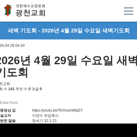
광주광천교회
새벽 기도회 - 2026년 4월 29일 수요일 새벽기도회
26.04.29 04:34
2026년 4월 29일 수요일 새
기도회
천교회
회 수
141
추천 수
0
댓글
0
Extra Form
동영상 값
https://youtu.be/TbYoszHMq5Y
설교자
이양수 위임목사
본문 말씀
창세기 32:1-21