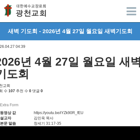
광주광천교회
새벽 기도회 - 2026년 4월 27일 월요일 새벽기도회
26.04.27 04:39
2026년 4월 27일 월요일 새
기도회
천교회
회 수
107
추천 수
0
댓글
0
Extra Form
동영상 값
https://youtu.be/iYZk90R_fEU
설교자
김민욱 목사
본문 말씀
창세기 31:17-35