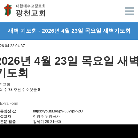
광주광천교회
새벽 기도회 - 2026년 4월 23일 목요일 새벽기도회
26.04.23 04:37
2026년 4월 23일 목요일 새
기도회
천교회
회 수
78
추천 수
0
댓글
0
Extra Form
동영상 값
https://youtu.be/pv-38WpP-2U
설교자
이양수 위임목사
본문 말씀
창세기 29:21~35