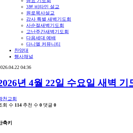
금요 기도회
3분 비타민 설교
원로목사설교
감사 특별 새벽기도회
사순절새벽기도회
고난주간새벽기도회
다음세대 예배
다니엘 커뮤니티
찬양대
행사채널
026.04.22 04:36
2026년 4월 22일 수요일 새벽 
광천교회
조회 수
114
추천 수
0
댓글
0
단축키