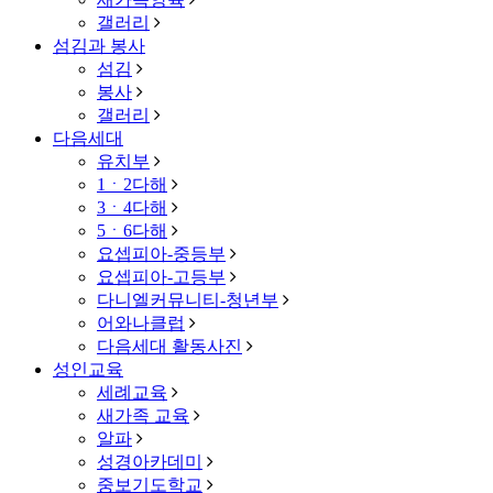
갤러리
섬김과 봉사
섬김
봉사
갤러리
다음세대
유치부
1ㆍ2다해
3ㆍ4다해
5ㆍ6다해
요셉피아-중등부
요셉피아-고등부
다니엘커뮤니티-청년부
어와나클럽
다음세대 활동사진
성인교육
세례교육
새가족 교육
알파
성경아카데미
중보기도학교