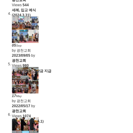
Views
544
세례, 입교 예식
(2024.3.31)
05
Sep
by 광천교회
2023/09/05
by
광천교회
Views
980
2023 하반기 장학금 지급
(8.20)
17
May
by 광천교회
2022/05/17
by
광천교회
Views
1074
유아세례 (2022.5.1)