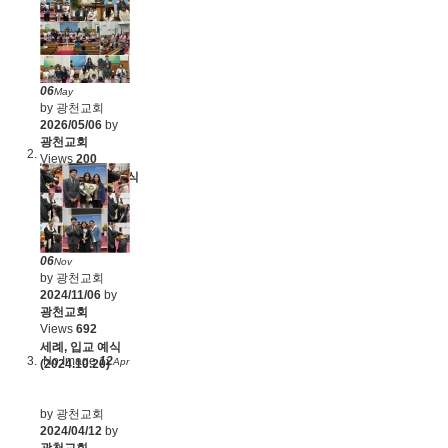
06
May
by 광천교회
2026/05/06
by
광천교회
Views
200
유니게학교 수료식
(2026.4.28)
06
Nov
by 광천교회
2024/11/06
by
광천교회
Views
692
세례, 입교 예식
No Image
12
Apr
(2024.10.20)
by 광천교회
2024/04/12
by
광천교회