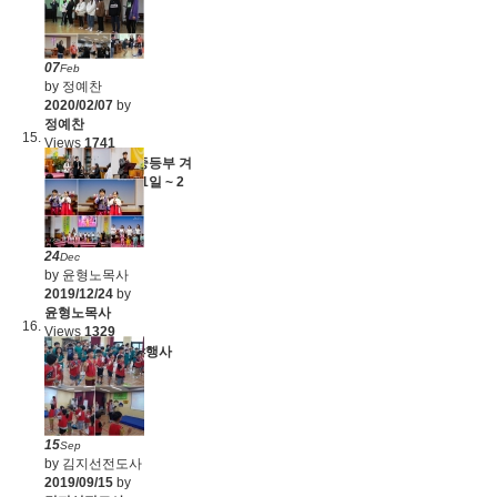
(20.2.9-16)
07
Feb
by 정예찬
2020/02/07
by
정예찬
Views
1741
2020 요셉피아 중등부 겨
울 수련회 (1월 31일 ~ 2
월 1일)
24
Dec
by 윤형노목사
2019/12/24
by
윤형노목사
Views
1329
2019년 성탄전야행사
(19.12.22)
15
Sep
by 김지선전도사
2019/09/15
by