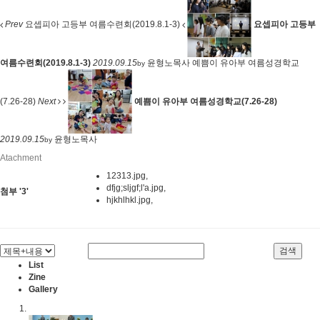
Prev
요셉피아 고등부 여름수련회(2019.8.1-3)
요셉피아 고등부
여름수련회(2019.8.1-3)
2019.09.15
윤형노목사
예쁨이 유아부 여름성경학교
by
(7.26-28)
Next
예쁨이 유아부 여름성경학교(7.26-28)
2019.09.15
윤형노목사
by
Atachment
12313.jpg
,
dfjg;sljgf;l'a.jpg
,
첨부
'
3
'
hjkhlhkl.jpg
,
검색
List
Zine
Gallery