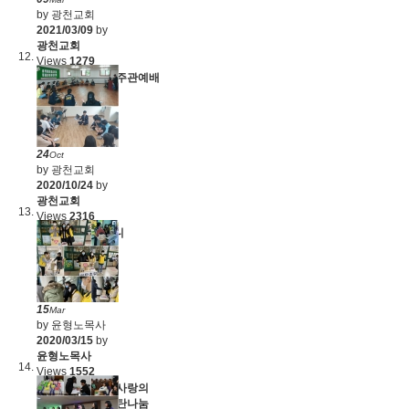
by 광천교회
2021/03/09
by
광천교회
Views
1279
다니엘커뮤니티 주관예배
(2021.3.3)
24
Oct
by 광천교회
2020/10/24
by
광천교회
Views
2316
어와나, 트랙, 저니
(2020.10.18)
15
Mar
by 윤형노목사
2020/03/15
by
윤형노목사
Views
1552
다니엘커뮤니티 사랑의
온도 1도 UP / 연탄나눔