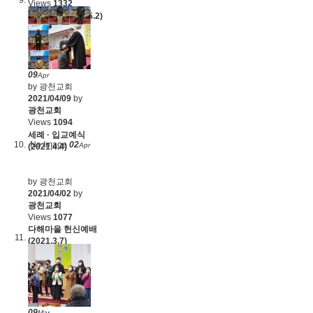
Views
1332
유아세례 (2021.5.2)
09
Apr
by 광천교회
2021/04/09
by
광천교회
Views
1094
세례 · 입교예식
No Image
02
Apr
(2021.4.4)
by 광천교회
2021/04/02
by
광천교회
Views
1077
다해마을 헌신예배
(2021.3.7)
09
Mar