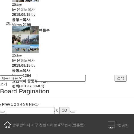
15
Sep
by 윤형노목사
2019/09/15
by
윤형노목사
Views
2199
요셉피아 고등부 여름수
련회(2019.8.1-3)
15
Sep
by 윤형노목사
2019/09/15
by
윤형노목사
Views
1264
검색
요셉피아 중등부 여름수
쓰기
련회(2019.7.30-8.1)
Board Pagination
Prev
1
2
3
4
5
6
Next
/ 6
GO
광주광역시 서구 천변좌하로 472번지(쌍촌동)
PC버전