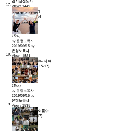
김지선전도사
Views
1449
어와나 2학기 개강
(2019.09.18)+영상
15
Sep
by 윤형노목사
2019/09/15
by
윤형노목사
Views
1581
영상 - 다니엘 커뮤니티 여
름수련회(2019.8.15-17)
15
Sep
by 윤형노목사
2019/09/15
by
윤형노목사
Views
1535
다니엘 커뮤니티 여름수
련회(2019.8.15-17)