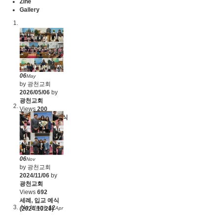
Zine
Gallery
06
May
by 광천교회
2026/05/06
by
광천교회
Views
200
유니게학교 수료식
(2026.4.28)
06
Nov
by 광천교회
2024/11/06
by
광천교회
Views
692
세례, 입교 예식
No Image
12
Apr
(2024.10.20)