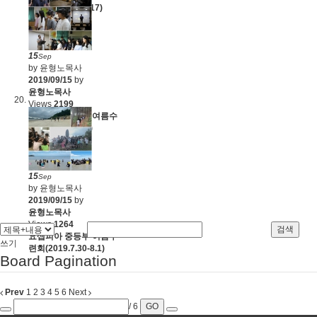
련회(2019.8.15-17)
15
Sep
by 윤형노목사
2019/09/15
by
윤형노목사
Views
2199
요셉피아 고등부 여름수
련회(2019.8.1-3)
15
Sep
by 윤형노목사
2019/09/15
by
윤형노목사
Views
1264
검색
요셉피아 중등부 여름수
쓰기
련회(2019.7.30-8.1)
Board Pagination
Prev
1
2
3
4
5
6
Next
/ 6
GO