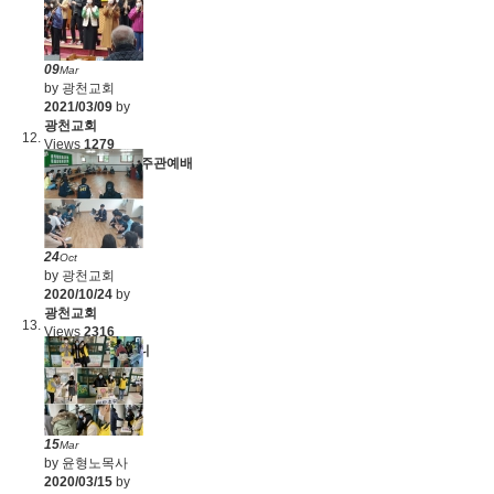
09
Mar
by 광천교회
2021/03/09
by
광천교회
Views
1279
다니엘커뮤니티 주관예배
(2021.3.3)
24
Oct
by 광천교회
2020/10/24
by
광천교회
Views
2316
어와나, 트랙, 저니
(2020.10.18)
15
Mar
by 윤형노목사
2020/03/15
by