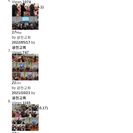
Views
1074
유아세례 (2022.5.1)
17
May
by 광천교회
2022/05/17
by
광천교회
Views
747
세례, 입교예식
(2022.4.17)
21
Oct
by 광천교회
2021/10/21
by
광천교회
Views
1165
입교예식 (2021.10.17)