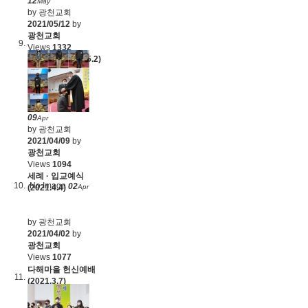
12
May
by 광천교회
2021/05/12
by
광천교회
Views
1332
유아세례 (2021.5.2)
09
Apr
by 광천교회
2021/04/09
by
광천교회
Views
1094
세례 · 입교예식
No Image
02
Apr
(2021.4.4)
by 광천교회
2021/04/02
by
광천교회
Views
1077
다해마을 헌신예배
(2021.3.7)