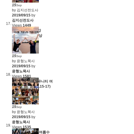
15
Sep
by 김지선전도사
2019/09/15
by
김지선전도사
Views
1449
어와나 2학기 개강
(2019.09.18)+영상
15
Sep
by 윤형노목사
2019/09/15
by
윤형노목사
Views
1581
영상 - 다니엘 커뮤니티 여
름수련회(2019.8.15-17)
15
Sep
by 윤형노목사
2019/09/15
by
윤형노목사
Views
1535
다니엘 커뮤니티 여름수