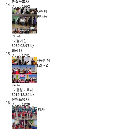
윤형노목사
Views
1552
다니엘커뮤니티 사랑의
온도 1도 UP / 연탄나눔
(20.2.9-16)
07
Feb
by 정예찬
2020/02/07
by
정예찬
Views
1741
2020 요셉피아 중등부 겨
울 수련회 (1월 31일 ~ 2
월 1일)
24
Dec
by 윤형노목사
2019/12/24
by
윤형노목사
Views
1329
2019년 성탄전야행사
(19.12.22)